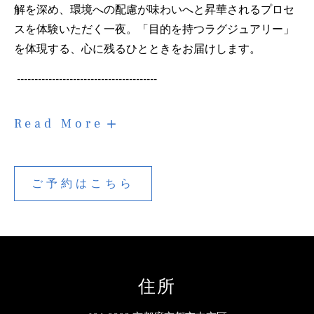
解を深め、環境への配慮が味わいへと昇華されるプロセ
スを体験いただく一夜。「目的を持つラグジュアリー」
を体現する、心に残るひとときをお届けします。
----------------------------------------
【３
Read More
月
12
日
開
ご予約はこちら
催】
ご
Earth
予
to
約
Glass
は
シ
こ
ェ
ち
フ
ら
ズ・
住所
テ
ー
ブ