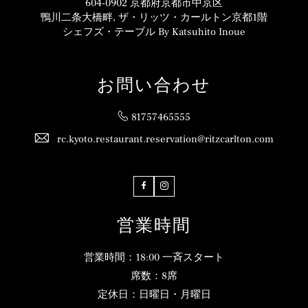
604-0902 京都府京都市中京区
ル
鴨川二条大橋畔, ザ・リッツ・カールトン京都1階
by
シェフズ・テーブル By Katsuhito Inoue
Katsuhito
Inoue
か
ら
お問い合わせ
お
届
け
81757465555
す
る、
rc.kyoto.restaurant.reservation@ritzcarlton.com
サ
ス
テ
ナ
Facebook
Instagram
ブ
ル・
ワ
営業時間
イ
ン
エ
営業時間：18:00 一斉スタート
ク
席数：8席
ス
ペ
定休日：日曜日・月曜日
リ